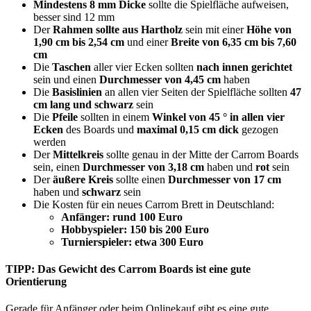
Mindestens 8 mm Dicke
sollte die Spielfläche aufweisen,
besser sind 12 mm
Der
Rahmen sollte aus Hartholz
sein mit einer
Höhe von
1,90 cm bis 2,54 cm
und einer
Breite von 6,35 cm bis 7,60
cm
Die
Taschen
aller vier Ecken sollten
nach innen gerichtet
sein und einen
Durchmesser von 4,45 cm
haben
Die
Basislinien
an allen vier Seiten der Spielfläche sollten
47
cm lang und schwarz
sein
Die
Pfeile
sollten in einem
Winkel von 45 ° in allen vier
Ecken
des Boards und
maximal 0,15 cm dick
gezogen
werden
Der
Mittelkreis
sollte genau in der Mitte der Carrom Boards
sein, einen
Durchmesser von 3,18 cm
haben und
rot
sein
Der
äußere Kreis
sollte einen
Durchmesser von 17 cm
haben und
schwarz
sein
Die Kosten für ein neues Carrom Brett in Deutschland:
Anfänger: rund 100 Euro
Hobbyspieler: 150 bis 200 Euro
Turnierspieler: etwa 300 Euro
TIPP: Das Gewicht des Carrom Boards ist eine gute
Orientierung
Gerade für Anfänger oder beim Onlinekauf gibt es eine gute